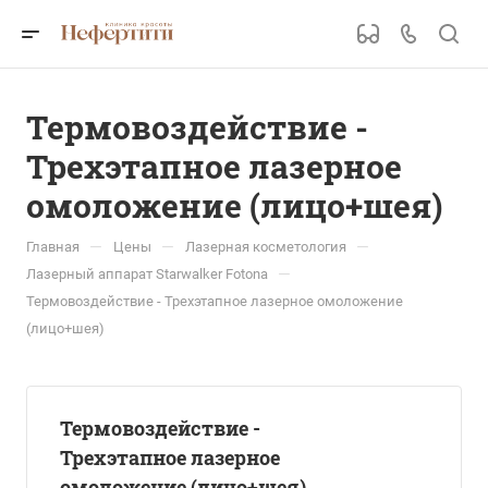
Термовоздействие -
Трехэтапное лазерное
омоложение (лицо+шея)
—
—
—
Главная
Цены
Лазерная косметология
—
Лазерный аппарат Starwalker Fotona
Термовоздействие - Трехэтапное лазерное омоложение
(лицо+шея)
Термовоздействие -
Трехэтапное лазерное
омоложение (лицо+шея)