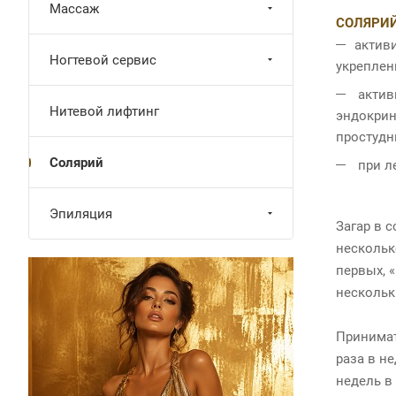
Массаж
СОЛЯРИЙ
актив
Ногтевой сервис
укреплен
актив
Нитевой лифтинг
эндокрин
простуд
Солярий
при ле
Эпиляция
Загар в 
нескольк
первых, 
нескольк
Принимат
раза в н
недель в