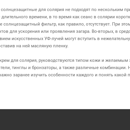
солнцезащитные для солярия не подходят по нескольким пр
е длительного времени, в то время как сеанс в солярии коро
е солнцезащитный фильтр, как правило, отсутствует. При это
тов для ускорения или проявления загара. Во-вторых, в сред
вием искусственных УФ-лучей могут вступить в нежелательн
оставив на ней масляную пленку.
крем для солярия, руководствуются типом кожи и желаемым 
ители, тинглы и бронзаторы, а также различные комбинации. Н
важно заранее изучить особенности каждого и понять какой 