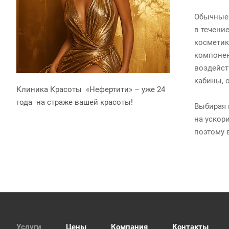
Обычные 
в течени
косметик
компонен
воздейст
кабины, 
Клиника Красоты «Нефертити» – уже 24
года на страже вашей красоты!
Выбирая 
на ускор
поэтому 
Услуги
Цены
Компания
Контакты