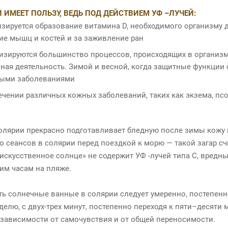
 ИМЕЕТ ПОЛЬЗУ, ВЕДЬ ПОД ДЕЙСТВИЕМ УФ –ЛУЧЕЙ:
изируется образование витамина D, необходимого организму 
ие мышц и костей и за заживление ран
изируются большинство процессов, происходящих в организм
ная деятельность. Зимой и весной, когда защитные функции 
ными заболеваниями
чении различных кожных заболеваний, таких как экзема, псор
солярии прекрасно подготавливает бледную после зимы кожу 
о сеансов в солярии перед поездкой к морю — такой загар сч
«искусственное солнце» не содержит УФ -лучей типа С, вредных
им часам на пляже.
ь солнечные ванные в солярии следует умеренно, постепенно
еделю, с двух-трех минут, постепенно переходя к пяти–десяти
 зависимости от самочувствия и от общей переносимости.