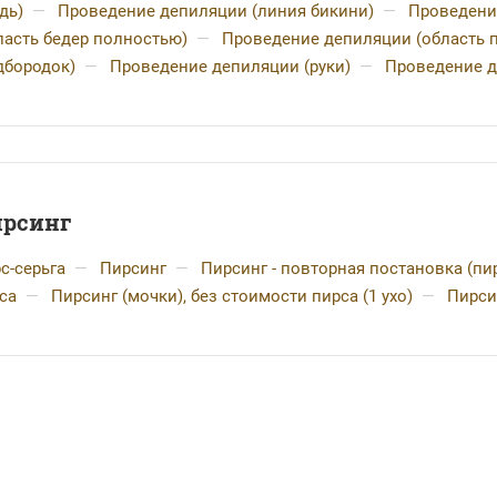
удь)
—
Проведение депиляции (линия бикини)
—
Проведени
ласть бедер полностью)
—
Проведение депиляции (область
дбородок)
—
Проведение депиляции (руки)
—
Проведение д
рсинг
с-серьга
—
Пирсинг
—
Пирсинг - повторная постановка (пир
са
—
Пирсинг (мочки), без стоимости пирса (1 ухо)
—
Пирси