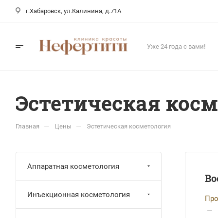
г.Хабаровск, ул.Калинина, д.71А
Уже 24 года с вами!
Эстетическая кос
—
—
Главная
Цены
Эстетическая косметология
Аппаратная косметология
Во
Инъекционная косметология
Про
—