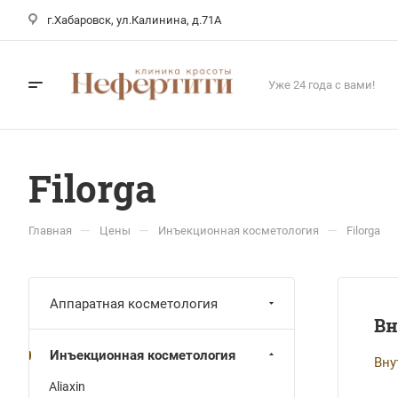
г.Хабаровск, ул.Калинина, д.71А
Уже 24 года с вами!
Filorga
—
—
—
Главная
Цены
Инъекционная косметология
Filorga
Аппаратная косметология
Вн
Инъекционная косметология
Вну
Aliaxin