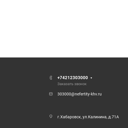
+74212303000
Заказать звонок
303000@nefertity-khv.ru
г.Хабаровск, ул.Калинина, д.71А