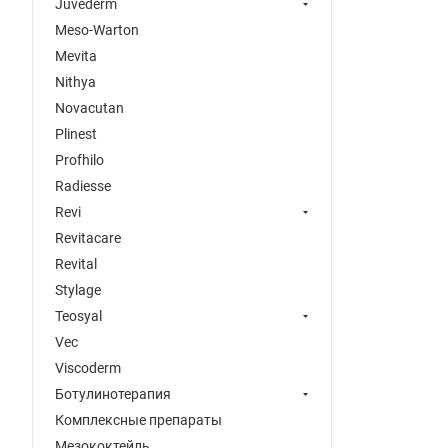
Juvederm
Meso-Warton
Mevita
Nithya
Novacutan
Plinest
Profhilo
Radiesse
Revi
Revitacare
Revital
Stylage
Teosyal
Vec
Viscoderm
Ботулинотерапия
Комплексные препараты
Мезококтейль