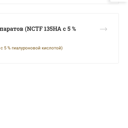
ратов (NCTF 135HA с 5 %
с 5 % гиалуроновой кислотой)