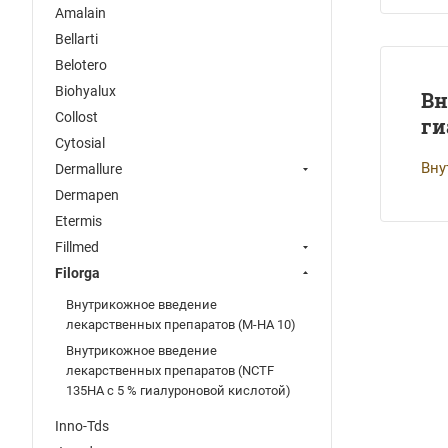
Amalain
Bellarti
Belotero
Biohyalux
Вн
Collost
ги
Cytosial
Вну
Dermallure
Dermapen
Etermis
Fillmed
Filorga
Внутрикожное введение
лекарственных препаратов (M-HA 10)
Внутрикожное введение
лекарственных препаратов (NCTF
135HA с 5 % гиалуроновой кислотой)
Inno-Tds