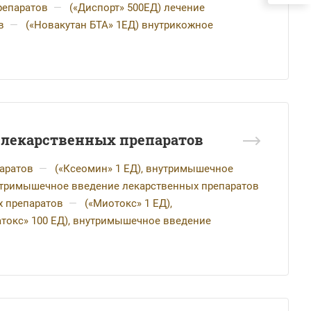
репаратов
—
(«Диспорт» 500ЕД) лечение
в
—
(«Новакутан БТА» 1ЕД) внутрикожное
 лекарственных препаратов
аратов
—
(«Ксеомин» 1 ЕД), внутримышечное
нутримышечное введение лекарственных препаратов
х препаратов
—
(«Миотокс» 1 ЕД),
атокс» 100 ЕД), внутримышечное введение