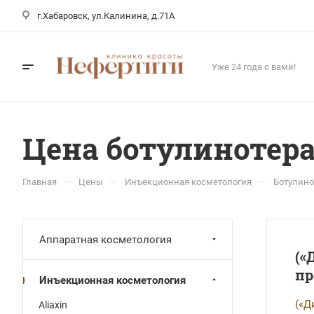
г.Хабаровск, ул.Калинина, д.71А
Уже 24 года с вами!
Цена ботулинотер
—
—
—
Главная
Цены
Инъекционная косметология
Ботулино
Аппаратная косметология
(«
пр
Инъекционная косметология
(«Д
Aliaxin