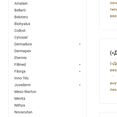
леч
Amalain
гип
Bellarti
вве
Belotero
Biohyalux
Collost
Cytosial
Dermallure
Dermapen
(«
Etermis
(«Д
Fillmed
вве
Filorga
—
Inno-Tds
вну
Juvederm
лек
Meso-Warton
Mevita
Nithya
Novacutan