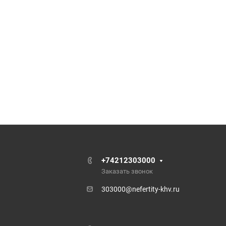
+74212303000
Заказать звонок
303000@nefertity-khv.ru