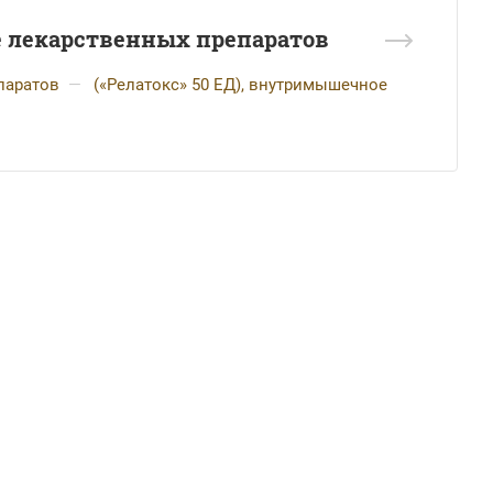
е лекарственных препаратов
паратов
—
(«Релатокс» 50 ЕД), внутримышечное