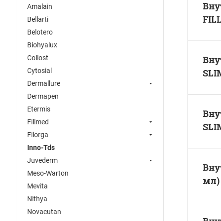
Вну
Amalain
FILL
Bellarti
Belotero
Biohyalux
Collost
Вну
Cytosial
SLI
Dermallure
Dermapen
Etermis
Вну
Fillmed
SLI
Filorga
Inno-Tds
Juvederm
Вну
Meso-Warton
мл)
Mevita
Nithya
Novacutan