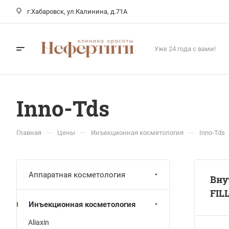
г.Хабаровск, ул.Калинина, д.71А
Уже 24 года с вами!
Inno-Tds
—
—
—
Главная
Цены
Инъекционная косметология
Inno-Tds
Аппаратная косметология
Вну
FIL
Инъекционная косметология
Aliaxin