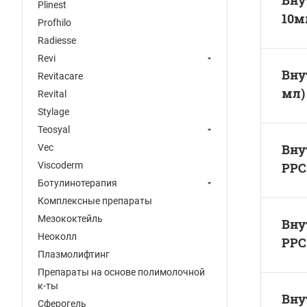
Вну
Plinest
10м
Profhilo
Radiesse
Revi
Вну
Revitacare
мл)
Revital
Stylage
Teosyal
Вну
Vec
Viscoderm
PPC
Ботулинотерапия
Комплексные препараты
Мезококтейль
Вну
Неоколл
PPC
Плазмолифтинг
Препараты на основе полимолочной
к-ты
Вну
Сферогель