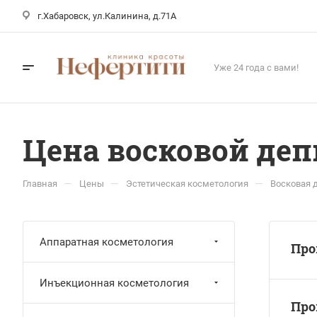
г.Хабаровск, ул.Калинина, д.71А
Уже 24 года с вами!
Цена восковой де
—
—
—
Главная
Цены
Эстетическая косметология
Восковая 
Аппаратная косметология
Про
Инъекционная косметология
Про