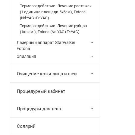
Термовоздействие- Лечение растяжек
(1 единица площади 5х5см), Fotona
(Nd:YAG+Er:YAG)
Термовоздействие- Лечение рубцов
(1кв.см.), Fotona (Nd:YAG+Er:YAG)
Лазерный аппарат Starwalker
Fotona
Эпиляция
Очищение кожи лица и шеи
Процедурный кабинет
Процедуры для тела
Солярий