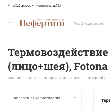
г.Хабаровск, ул.Калинина, д.71А
Уже 24 года с вами!
Термовоздействие
(лицо+шея), Fotona
—
—
—
Главная
Цены
Лазерная косметология
Лазерный аппа
Аппаратная косметология
Тер