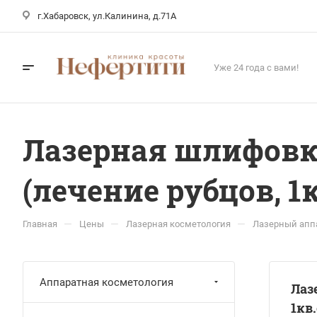
г.Хабаровск, ул.Калинина, д.71А
Уже 24 года с вами!
Лазерная шлифовк
(лечение рубцов, 1к
—
—
—
Главная
Цены
Лазерная косметология
Лазерный аппа
Аппаратная косметология
Лаз
1кв.