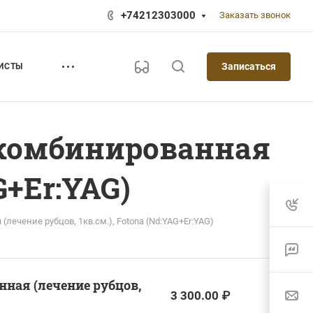
+74212303000
Заказать звонок
Записаться
ИСТЫ
 комбинированная
G+Er:YAG)
ечение рубцов, 1кв.см.), Fotona (Nd:YAG+Er:YAG)
ная (лечение рубцов,
3 300.00 ₽