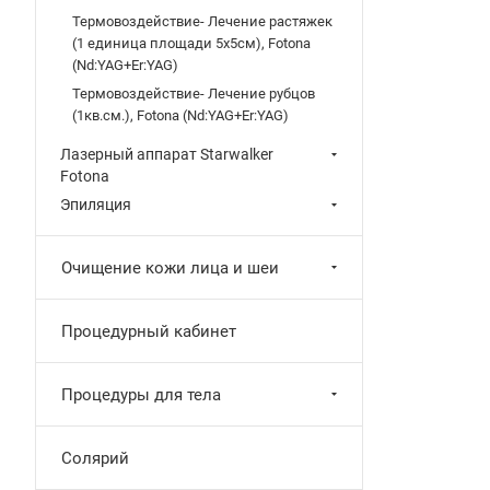
Термовоздействие- Лечение растяжек
(1 единица площади 5х5см), Fotona
(Nd:YAG+Er:YAG)
Термовоздействие- Лечение рубцов
(1кв.см.), Fotona (Nd:YAG+Er:YAG)
Лазерный аппарат Starwalker
Fotona
Эпиляция
Очищение кожи лица и шеи
Процедурный кабинет
Процедуры для тела
Солярий