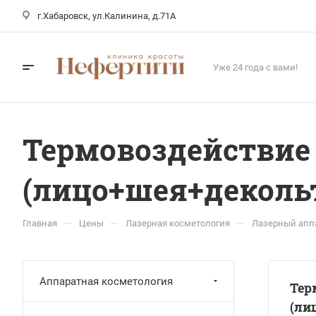
г.Хабаровск, ул.Калинина, д.71А
Уже 24 года с вами!
Термовоздействие 
(лицо+шея+деколь
—
—
—
Главная
Цены
Лазерная косметология
Лазерный аппа
Аппаратная косметология
Тер
(ли