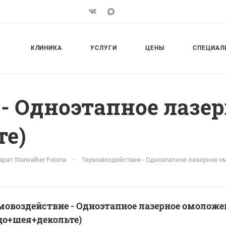
КЛИНИКА
УСЛУГИ
ЦЕНЫ
СПЕЦИАЛ
- Одноэтапное лазе
те)
—
рат Starwalker Fotona
Термовоздействие - Одноэтапное лазерное 
мовоздействие - Одноэтапное лазерное омоложе
цо+шея+декольте)