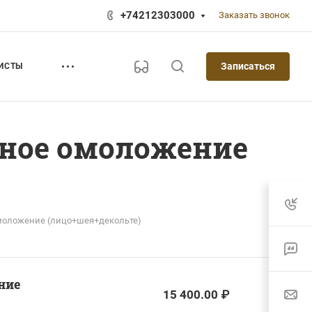
+74212303000
Заказать звонок
Записаться
ИСТЫ
рное омоложение
омоложение (лицо+шея+декольте)
ние
15 400.00 ₽