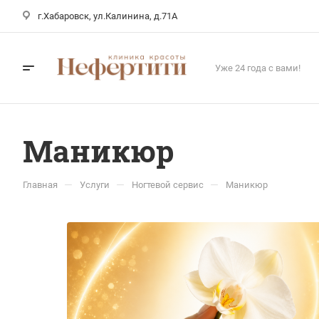
г.Хабаровск, ул.Калинина, д.71А
Уже 24 года с вами!
Маникюр
—
—
—
Главная
Услуги
Ногтевой сервис
Маникюр