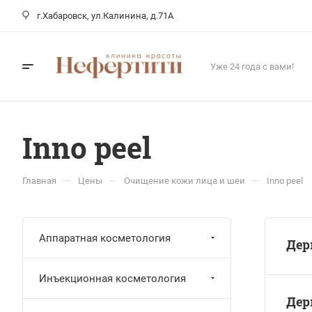
г.Хабаровск, ул.Калинина, д.71А
Уже 24 года с вами!
Inno peel
—
—
—
Главная
Цены
Очищение кожи лица и шеи
Inno peel
Аппаратная косметология
Дер
Инъекционная косметология
Дер