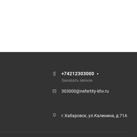
+74212303000
Заказать звонок
303000@nefertity-khv.ru
г.Хабаровск, ул.Калинина, д.71А