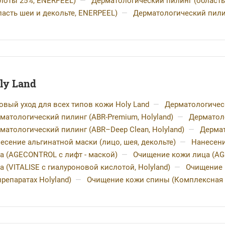
лоты 25%, ENERPEEL)
—
Дерматологический пилинг (област
ласть шеи и декольте, ENERPEEL)
—
Дерматологический пили
ly Land
овый уход для всех типов кожи Holy Land
—
Дерматологически
матологический пилинг (ABR-Premium, Holyland)
—
Дерматоло
матологический пилинг (ABR–Deep Clean, Holyland)
—
Дермат
есение альгинатной маски (лицо, шея, декольте)
—
Нанесени
а (AGECONTROL с лифт - маской)
—
Очищение кожи лица (AG
а (VITALISE с гиалуроновой кислотой, Holyland)
—
Очищение 
препаратах Holyland)
—
Очищение кожи спины (Комплексная м