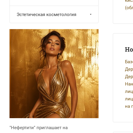
кис
(об
Эстетическая косметология
Ho
Баз
Дер
Дер
Нан
лиц
лиц
на 
"Нефертити" приглашает на