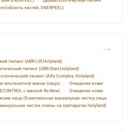
ь шеи ENERPEEL)
—
Дерматологический пилинг
нг(область кистей, ENERPEEL)
й пилинг (ABR-Lift,Holyland)
—
гический пилинг (ABR-Start,Holyland)
—
ологический пилинг (Alfa-Complex, Holyland)
—
е альгинатной маски (лицо)
—
Очищение кожи
ECONTROL с маской Re-New)
—
Очищение кожи
кожи лица (Комплексная мануальная чистка лица
ануальная чистка спины на препаратах Holyland)