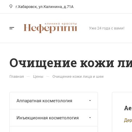
г.Хабаровск, ул.Калинина, д.71А
Уже 24 года с вами!
Очищение кожи ли
—
—
Главная
Цены
Очищение кожи лица и шеи
Аппаратная косметология
Ae
Инъекционная косметология
Дер