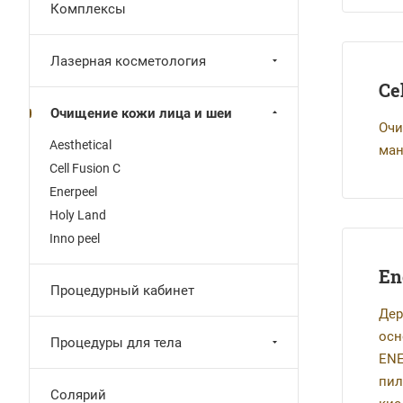
Комплексы
Лазерная косметология
Ce
Очищение кожи лица и шеи
Очи
Aesthetical
ман
Cell Fusion C
Enerpeel
Holy Land
Inno peel
En
Процедурный кабинет
Дер
осн
Процедуры для тела
ENE
пил
Солярий