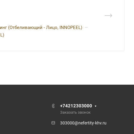
инг (Отбеливающий - Лицо, INNOPEEL)
—
L)
+74212303000
Заказать звонок
303000@nefertity-khv.ru