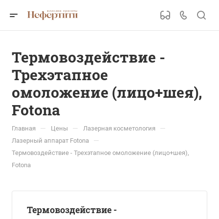
Термовоздействие -
Трехэтапное
омоложение (лицо+шея),
Fotona
—
—
—
Главная
Цены
Лазерная косметология
—
Лазерный аппарат Fotona
Термовоздействие - Трехэтапное омоложение (лицо+шея),
Fotona
Термовоздействие -