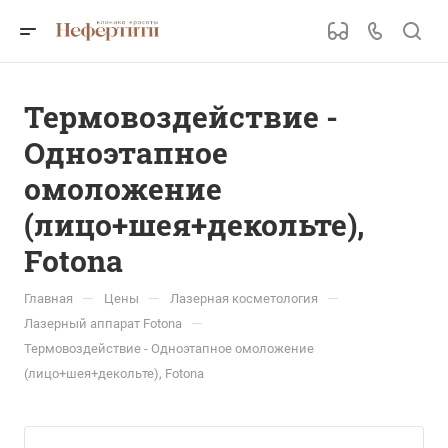
Термовоздействие -
Одноэтапное
омоложение
(лицо+шея+декольте),
Fotona
—
—
—
Главная
Цены
Лазерная косметология
—
Лазерный аппарат Fotona
Термовоздействие - Одноэтапное омоложение
(лицо+шея+декольте), Fotona