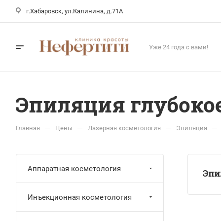
г.Хабаровск, ул.Калинина, д.71А
Уже 24 года с вами!
Эпиляция глубоко
—
—
—
—
Главная
Цены
Лазерная косметология
Эпиляция
Аппаратная косметология
Эпи
Инъекционная косметология