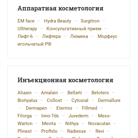
Аппаратная косметология
EM face
—
Hydra Beauty
—
Surgitron
—
Ultherapy
—
Консультативный прием
—
Лифт-6
—
Лифтера
—
Люмека
—
Морфеус
игольчатый РФ
Инъекционная косметология
Aliaxin
—
Amalain
—
Bellarti
—
Belotero
—
Biohyalux
—
Collost
—
Cytosial
—
Dermallure
—
Dermapen
—
Etermis
—
Fillmed
—
Filorga
—
Inno-Tds
—
Juvederm
—
Meso-
Warton
—
Mevita
—
Nithya
—
Novacutan
—
Plinest
—
Profhilo
—
Radiesse
—
Revi
—