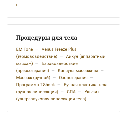
г
Процедуры для тела
EM Tone
—
Venus Freeze Plus
(термовоздействие)
—
Айкун (аппаратный
массаж)
—
Баровоздействие
(прессотерапия)
—
Капсула массажная
—
Массаж (ручной)
—
Озонотерапия
—
Программа T-Shock
—
Ручная пластика тела
(ручная липосакция)
—
СПА
—
Ульфит
(ультразвуковая липосакция тела)