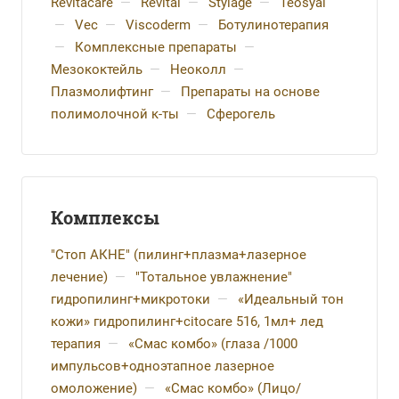
Revitacare
—
Revital
—
Stylage
—
Teosyal
—
Vec
—
Viscoderm
—
Ботулинотерапия
—
Комплексные препараты
—
Мезококтейль
—
Неоколл
—
Плазмолифтинг
—
Препараты на основе
полимолочной к-ты
—
Сферогель
Комплексы
"Стоп АКНЕ" (пилинг+плазма+лазерное
лечение)
—
"Тотальное увлажнение"
гидропилинг+микротоки
—
«Идеальный тон
кожи» гидропилинг+citocare 516, 1мл+ лед
терапия
—
«Смас комбо» (глаза /1000
импульсов+одноэтапное лазерное
омоложение)
—
«Смас комбо» (Лицо/