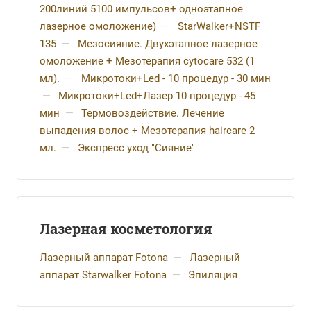
200линий 5100 импульсов+ одноэтапное
лазерное омоложение)
—
StarWalker+NSTF
135
—
Мезосияние. Двухэтапное лазерное
омоложение + Мезотерапия cytocare 532 (1
мл).
—
Микротоки+Led - 10 процедур - 30 мин
—
Микротоки+Led+Лазер 10 процедур - 45
мин
—
Термовоздействие. Лечение
выпадения волос + Мезотерапия haircare 2
мл.
—
Экспресс уход "Сияние"
Лазерная косметология
Лазерный аппарат Fotona
—
Лазерный
аппарат Starwalker Fotona
—
Эпиляция