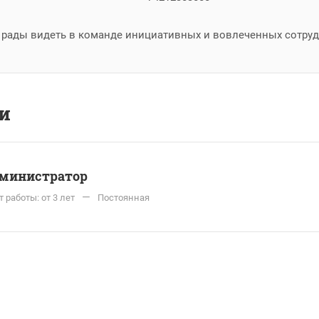
рады видеть в команде инициативных и вовлеченных сотру
и
министратор
—
 работы: от 3 лет
Постоянная