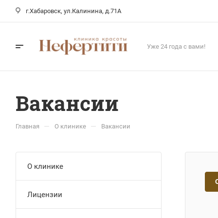
г.Хабаровск, ул.Калинина, д.71А
Уже 24 года с вами!
Вакансии
—
—
Главная
О клинике
Вакансии
О клинике
Лицензии